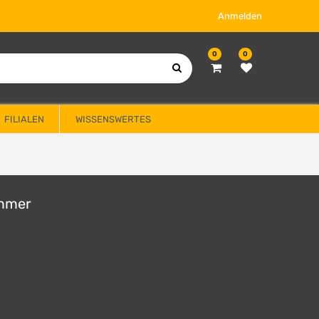
Anmelden
0
0
FILIALEN
WISSENSWERTES
ommer