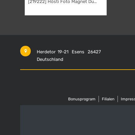
[219222] Hösti Foto Magnet Du
sagst nix
2,95
€
Herdetor 19-21
Esens
26427
Deutschland
Bonusprogram
Filialen
Impres