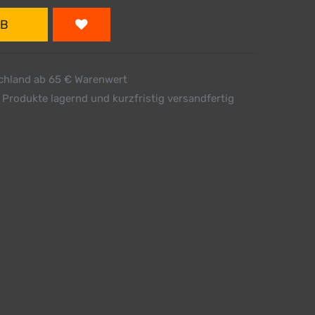
RB
schland ab 65 € Warenwert
 Produkte lagernd und kurzfristig versandfertig