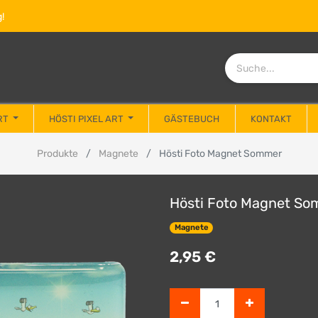
!
RT
HÖSTI PIXEL ART
GÄSTEBUCH
KONTAKT
Produkte
Magnete
Hösti Foto Magnet Sommer
Hösti Foto Magnet S
Magnete
2,95
€