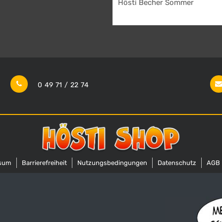
Hösti Becher Sommer
9,95
€
0 49 71 / 22 74
sum
Barrierefreiheit
Nutzungsbedingungen
Datenschutz
AGB