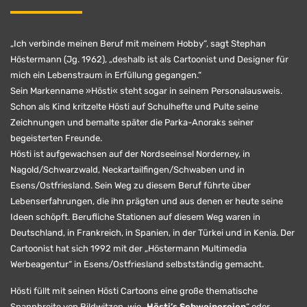
„Ich verbinde meinen Beruf mit meinem Hobby“, sagt Stephan
Höstermann (Jg. 1962), „deshalb ist als Cartoonist und Designer für
mich ein Lebenstraum in Erfüllung gegangen.“
Sein Markenname »Hösti« steht sogar in seinem Personalausweis.
Schon als Kind kritzelte Hösti auf Schulhefte und Pulte seine
Zeichnungen und bemalte später die Parka-Anoraks seiner
begeisterten Freunde.
Hösti ist aufgewachsen auf der Nordseeinsel Norderney, in
Nagold/Schwarzwald, Neckartailfingen/Schwaben und in
Esens/Ostfriesland. Sein Weg zu diesem Beruf führte über
Lebenserfahrungen, die ihn prägten und aus denen er heute seine
Ideen schöpft. Berufliche Stationen auf diesem Weg waren in
Deutschland, in Frankreich, in Spanien, in der Türkei und in Kenia. Der
Cartoonist hat sich 1992 mit der „Höstermann Multimedia
Werbeagentur“ in Esens/Ostfriesland selbstständig gemacht.
Hösti füllt mit seinen Hösti Cartoons eine große thematische
Spannbreite von Bildwitzen, wie „
Hösti’s Schweinereien
“ oder