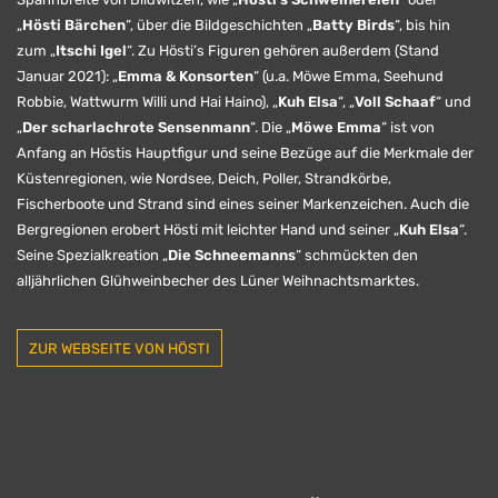
„
Hösti Bärchen
“, über die Bildgeschichten „
Batty Birds
“, bis hin
zum „
Itschi Igel
“. Zu Hösti’s Figuren gehören außerdem (Stand
Januar 2021): „
Emma & Konsorten
“ (u.a. Möwe Emma, Seehund
Robbie, Wattwurm Willi und Hai Haino), „
Kuh Elsa
“, „
Voll Schaaf
“ und
„
Der scharlachrote Sensenmann
“. Die „
Möwe Emma
“ ist von
Anfang an Höstis Hauptfigur und seine Bezüge auf die Merkmale der
Küstenregionen, wie Nordsee, Deich, Poller, Strandkörbe,
Fischerboote und Strand sind eines seiner Markenzeichen. Auch die
Bergregionen erobert Hösti mit leichter Hand und seiner „
Kuh Elsa
“.
Seine Spezialkreation „
Die Schneemanns
“ schmückten den
alljährlichen Glühweinbecher des Lüner Weihnachtsmarktes.
ZUR WEBSEITE VON HÖSTI