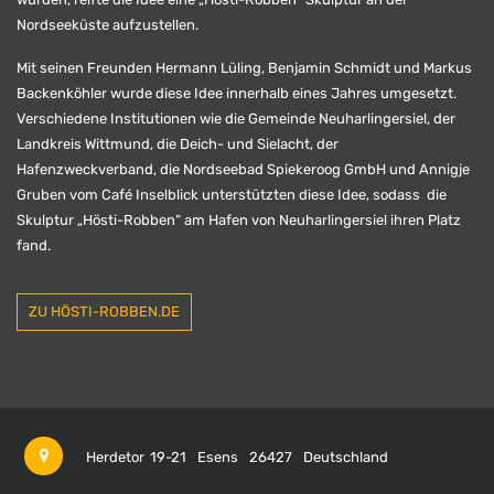
Nordseeküste aufzustellen.
Mit seinen Freunden Hermann Lüling, Benjamin Schmidt und Markus
Backenköhler wurde diese Idee innerhalb eines Jahres umgesetzt.
Verschiedene Institutionen wie die Gemeinde Neuharlingersiel, der
Landkreis Wittmund, die Deich- und Sielacht, der
Hafenzweckverband, die Nordseebad Spiekeroog GmbH und Annigje
Gruben vom Café Inselblick unterstützten diese Idee, sodass die
Skulptur „Hösti-Robben“ am Hafen von Neuharlingersiel ihren Platz
fand.
ZU HÖSTI-ROBBEN.DE
Herdetor 19-21
Esens
26427
Deutschland