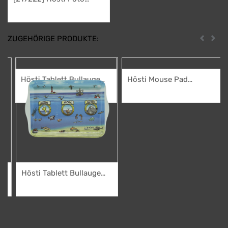
Magnet Du sagst nix
2,95
€
ZUGEHÖRIGE PRODUKTE:
Zurück
Weit
Hösti Mouse Pad
Bullauge Moin Moin Moin
3,95
€
va. 22x18cm
Hösti Tablett Bullauge
Moin Moin Moin
3,50
€