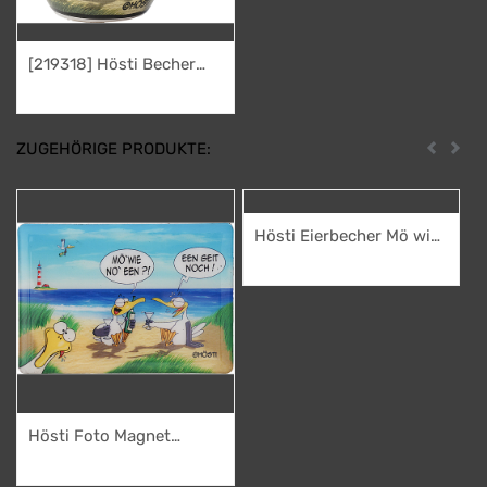
[219318] Hösti Becher
Mö wie no een 10x9cm
9,95
€
Porzellan
ZUGEHÖRIGE PRODUKTE:
Zurück
Weit
Hösti Eierbecher Mö wie
no een ca.6x4cm
4,95
€
Porzellan
Hösti Foto Magnet
ca.8x5cm Mö wie no een
2,95
€