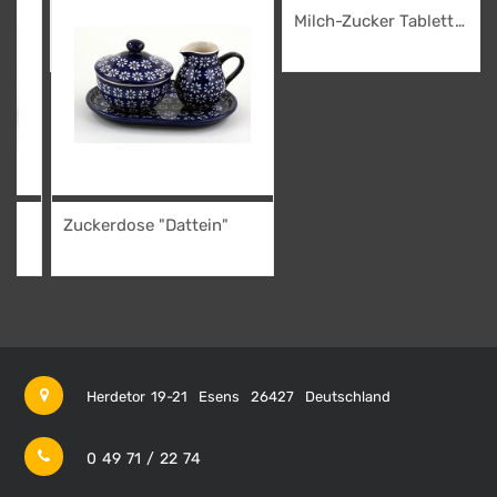
Zuckerdose "Dattein"
Milch-Zucker Tablett
"Dattein"
19,95
€
22,95
€
Zuckerdose "Dattein"
19,95
€
Herdetor 19-21
Esens
26427
Deutschland
0 49 71 / 22 74