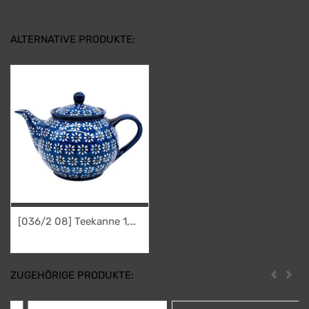
ALTERNATIVE PRODUKTE:
[036/2 08] Teekanne 1,0l
"Dattein"
39,95
€
ZUGEHÖRIGE PRODUKTE:
Zurück
Weit