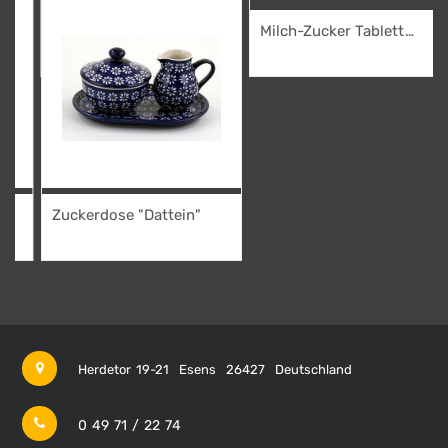
Milch-Zucker Tablett
"Dattein"
22,95
€
Zuckerdose "Dattein"
19,95
€
Herdetor 19-21
Esens
26427
Deutschland
0 49 71 / 22 74