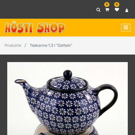
0
0
Produkte
Teekanne 1,3 l "Dattein"