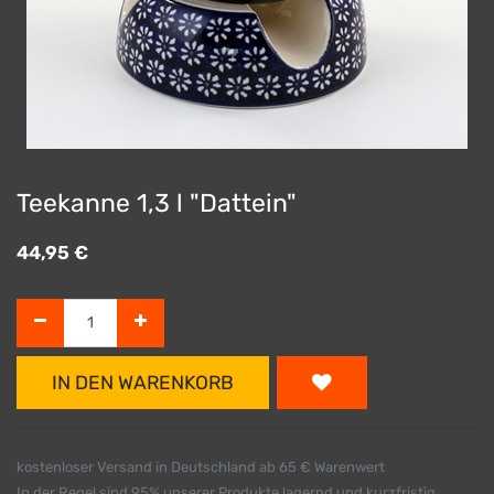
Teekanne 1,3 l "Dattein"
44,95
€
IN DEN WARENKORB
kostenloser Versand in Deutschland ab 65 € Warenwert
In der Regel sind 95% unserer Produkte lagernd und kurzfristig