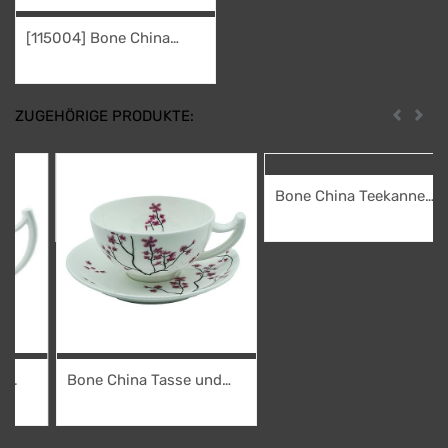
[115004] Bone China
Milchk. / Zuckert.
32,95
€
"Epsilon"
ZUGEHÖRIGE PRODUKTE:
Zurück
Weit
Bone China Teekanne
"Cherry Blossom", 1,0 l
54,95
€
Bone China Tasse und
Untere "Cherry Blossom"
16,95
€