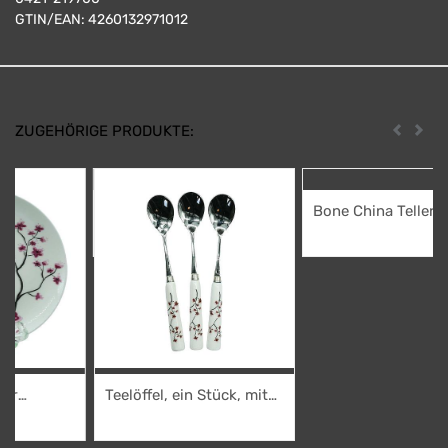
GTIN/EAN:
4260132971012
ZUGEHÖRIGE PRODUKTE:
Zurück
Weit
Teelöffel, ein Stück, mit
Bone China Teller
Porzellangriff "Cherry
"Cherry Blossom", 19,0
5,95
€
14,95
€
Blossom", 13,5 cm
cm
Teelöffel, ein Stück, mit
Porzellangriff "Cherry
5,95
€
Blossom", 13,5 cm