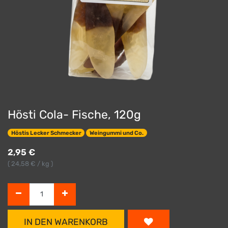
Hösti Cola- Fische, 120g
Höstis Lecker Schmecker
Weingummi und Co.
2,95
€
(
24,58
€ / kg )
IN DEN WARENKORB