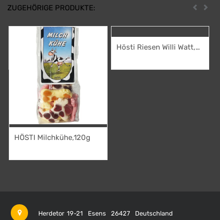
ZUGEHÖRIGE PRODUKTE:
Zurück
Weit
Hösti Riesen Willi Watt,
110g
2,95
€
HÖSTI Milchkühe,120g
2,95
€
Herdetor 19-21
Esens
26427
Deutschland