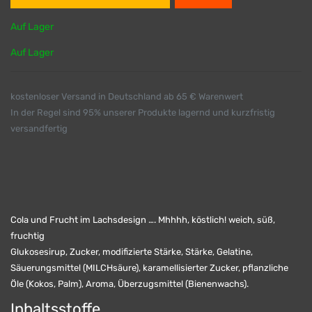
Auf Lager
Auf Lager
kostenloser Versand in Deutschland ab 65 € Warenwert
In der Regel sind 95% unserer Produkte lagernd und kurzfristig
versandfertig
Cola und Frucht im Lachsdesign …. Mhhhh, köstlich! weich, süß,
fruchtig
Glukosesirup, Zucker, modifizierte Stärke, Stärke, Gelatine,
Säuerungsmittel (MILCHsäure), karamellisierter Zucker, pflanzliche
Öle (Kokos, Palm), Aroma, Überzugsmittel (Bienenwachs).
Inhaltsstoffe