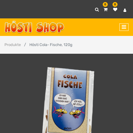
0
0
Produkte
Hösti Cola- Fische, 120g