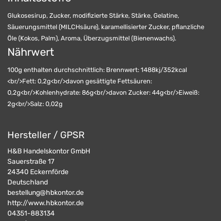
Glukosesirup, Zucker, modifizierte Stärke, Stärke, Gelatine,
Säuerungsmittel (MILCHsäure), karamellisierter Zucker, pflanzliche
Öle (Kokos, Palm), Aroma, Überzugsmittel (Bienenwachs).
Nährwert
100g enthalten durchschnittlich: Brennwert: 1488kj/352kcal
<br/>Fett: 0,2g<br/>davon gesättigte Fettsäuren:
0,2g<br/>Kohlenhydrate: 86g<br/>davon Zucker: 44g<br/>Eiweiß:
2g<br/>Salz: 0,02g
Hersteller / GPSR
H&B Handelskontor GmbH
Sauerstraße 17
24340
Eckernförde
Deutschland
bestellung@hbkontor.de
http://www.hbkontor.de
04351-883134