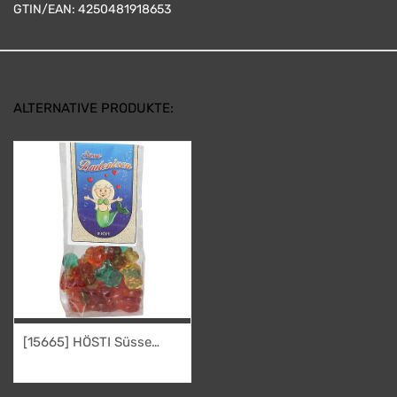
GTIN/EAN:
4250481918653
ALTERNATIVE PRODUKTE:
[15665] HÖSTI Süsse
Badenixen
2,95
€