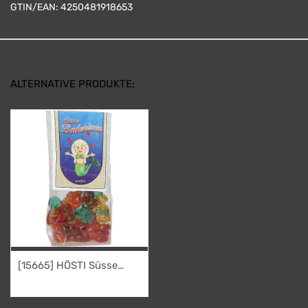
GTIN/EAN:
4250481918653
ALTERNATIVE PRODUKTE:
[15665] HÖSTI Süsse
Badenixen
2,95
€