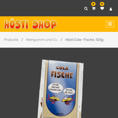
0
0
Produkte
Weingummi und Co.
Hösti Cola- Fische, 120g