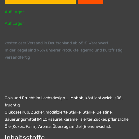
Auf Lager
Auf Lager
kostenloser Versand in Deutschland ab 65 € Warenwert
In der Regel sind 95% unserer Produkte lagernd und kurzfristig
versandfertig
Cola und Frucht im Lachsdesign …. Mhhhh, köstlich! weich, süß,
fruchtig
Glukosesirup, Zucker, modifizierte Stärke, Stärke, Gelatine,
Säuerungsmittel (MILCHsäure), karamellisierter Zucker, pflanzliche
Öle (Kokos, Palm), Aroma, Überzugsmittel (Bienenwachs).
Inhaltsstoffe