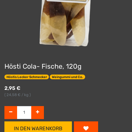
Hösti Cola- Fische, 120g
Höstis Lecker Schmecker
Weingummi und Co.
2,95
€
(
24,58
€ / kg )
IN DEN WARENKORB