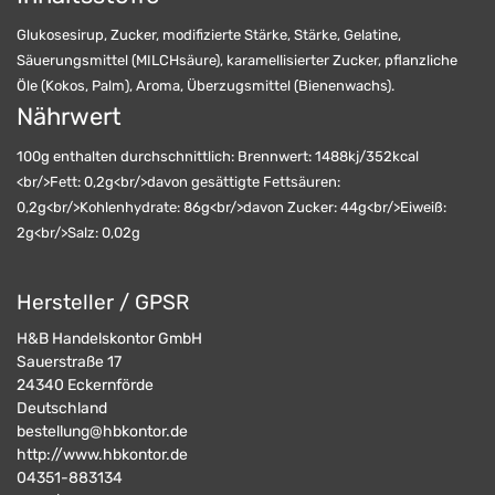
Glukosesirup, Zucker, modifizierte Stärke, Stärke, Gelatine,
Säuerungsmittel (MILCHsäure), karamellisierter Zucker, pflanzliche
Öle (Kokos, Palm), Aroma, Überzugsmittel (Bienenwachs).
Nährwert
100g enthalten durchschnittlich: Brennwert: 1488kj/352kcal
<br/>Fett: 0,2g<br/>davon gesättigte Fettsäuren:
0,2g<br/>Kohlenhydrate: 86g<br/>davon Zucker: 44g<br/>Eiweiß:
2g<br/>Salz: 0,02g
Hersteller / GPSR
H&B Handelskontor GmbH
Sauerstraße 17
24340
Eckernförde
Deutschland
bestellung@hbkontor.de
http://www.hbkontor.de
04351-883134