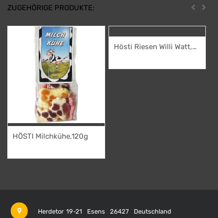
ZUGEHÖRIGE PRODUKTE:
Zurück
Weit
Hösti Riesen Willi Watt,
110g
2,95
€
HÖSTI Milchkühe,120g
2,95
€
Herdetor 19-21
Esens
26427
Deutschland