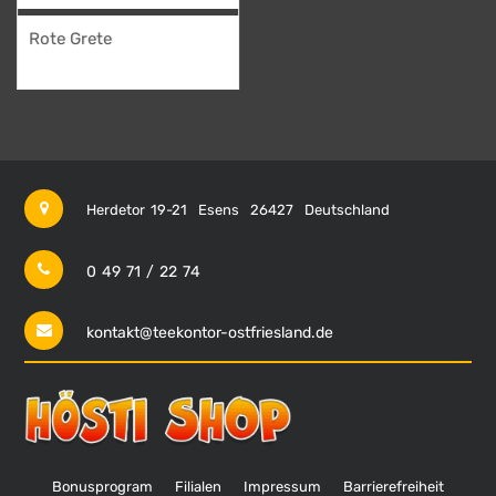
Rote Grete
40,50
€
Herdetor 19-21
Esens
26427
Deutschland
0 49 71 / 22 74
kontakt@teekontor-ostfriesland.de
Bonusprogram
Filialen
Impressum
Barrierefreiheit