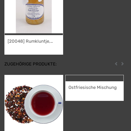
[20048] Rumkluntje,
weiß 250g
4,95
€
ZUGEHÖRIGE PRODUKTE:
Zurück
Weit
Ostfriesische Mischung
30,50
€