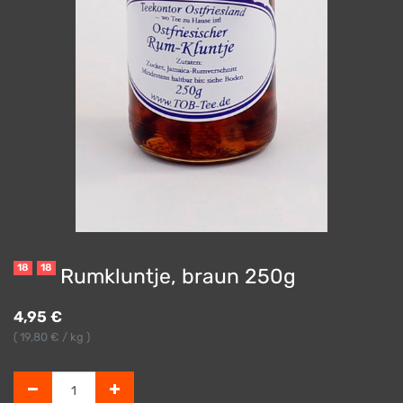
18
18
Rumkluntje, braun 250g
4,95
€
(
19,80
€ / kg )