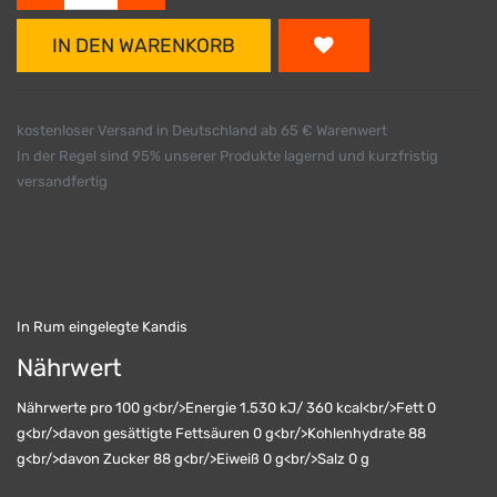
IN DEN WARENKORB
kostenloser Versand in Deutschland ab 65 € Warenwert
In der Regel sind 95% unserer Produkte lagernd und kurzfristig
versandfertig
In Rum eingelegte Kandis
Nährwert
Nährwerte pro 100 g<br/>Energie 1.530 kJ/ 360 kcal<br/>Fett 0
g<br/>davon gesättigte Fettsäuren 0 g<br/>Kohlenhydrate 88
g<br/>davon Zucker 88 g<br/>Eiweiß 0 g<br/>Salz 0 g