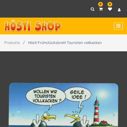
0
0
Produkte
Hösti Frühstücksbrett Touristen vollkacken