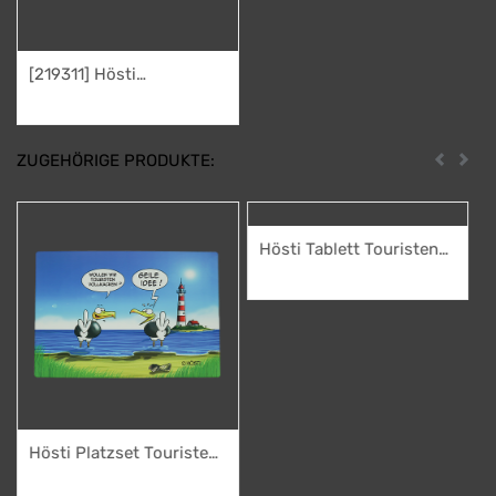
[219311] Hösti
Frühstücksbrett Moinsen
7,95
€
(Resopal)
ZUGEHÖRIGE PRODUKTE:
Zurück
Weit
Hösti Tablett Touristen
vollkacken
3,50
€
Hösti Platzset Touristen
vollkacken
2,95
€