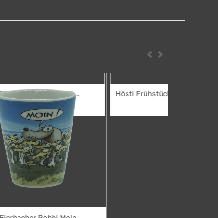
Zurück
Weiter
Hösti Frühstücksbrett Robbi Moin
7,95
€