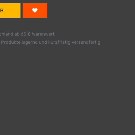
RB
schland ab 65 € Warenwert
 Produkte lagernd und kurzfristig versandfertig