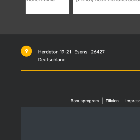
2,95
€
Herdetor 19-21
Esens
26427
Deutschland
Bonusprogram
Filialen
Impres