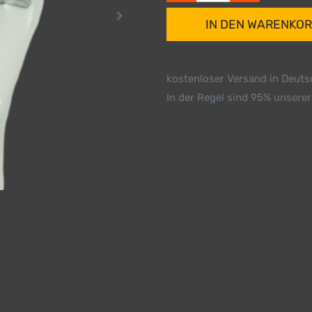
IN DEN WARENKO
kostenloser Versand in Deut
In der Regel sind 95% unserer