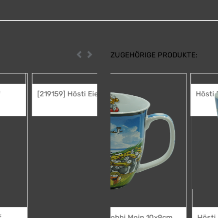
ZUGEHÖRIGE PRODUKTE:
Zurück
Weiter
sti Eierlöffel Willi
Hösti Eierbecher Robbi Moin