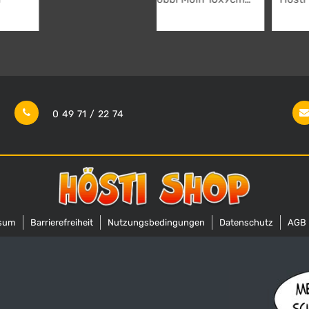
ca.6x4cm Porzellan
4,95
€
0 49 71 / 22 74
sum
Barrierefreiheit
Nutzungsbedingungen
Datenschutz
AGB