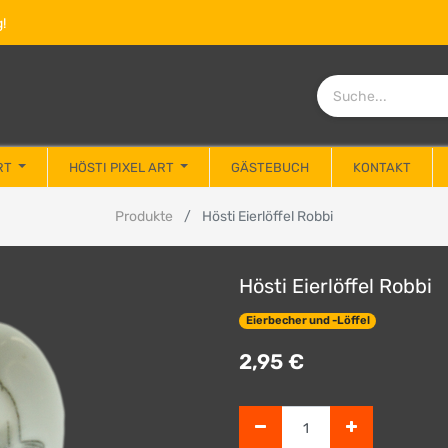
!
RT
HÖSTI PIXEL ART
GÄSTEBUCH
KONTAKT
Produkte
Hösti Eierlöffel Robbi
Hösti Eierlöffel Robbi
Eierbecher und -Löffel
2,95
€