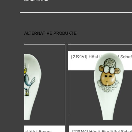
ALTERNATIVE PRODUKTE:
[219159] Hö
2,95
€
[219161] Hösti Eierlöffel Schaf