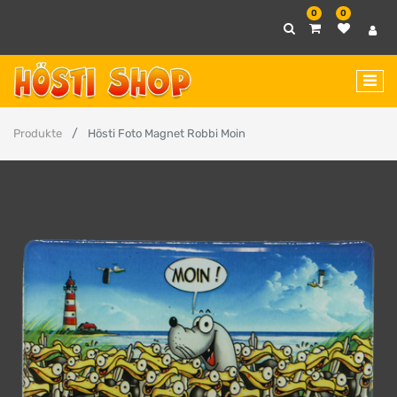
0
0
Produkte
Hösti Foto Magnet Robbi Moin