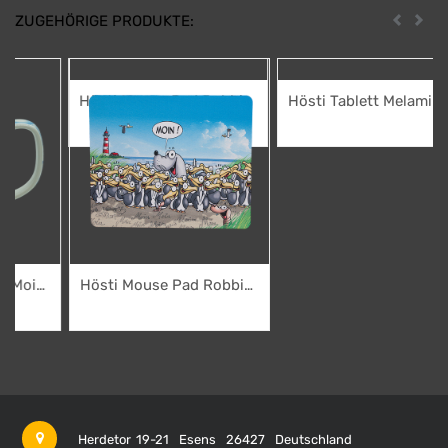
ZUGEHÖRIGE PRODUKTE:
Zurück
Weit
Hösti Tablett Melamin
Robbi Moin
3,50
€
Hösti Mouse Pad Robbi
Moin
3,95
€
Herdetor 19-21
Esens
26427
Deutschland