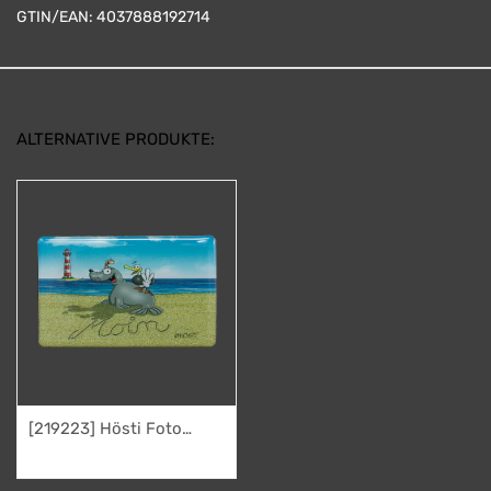
GTIN/EAN:
4037888192714
ALTERNATIVE PRODUKTE:
[219223] Hösti Foto
Magnet Moin mit
2,95
€
Leuchtturm