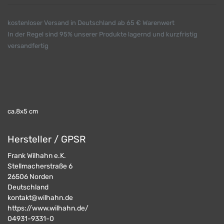
kostenloser Versand in Deutschland ab 65 € Warenwert
In der Regel sind 95% unserer Produkte lagernd und kurzfristig
versandfertig
ca.8x5 cm
Hersteller / GPSR
Frank Wilhahn e.K.
Stellmacherstraße 6
26506
Norden
Deutschland
kontakt@wilhahn.de
https://www.wilhahn.de/
04931-9331-0