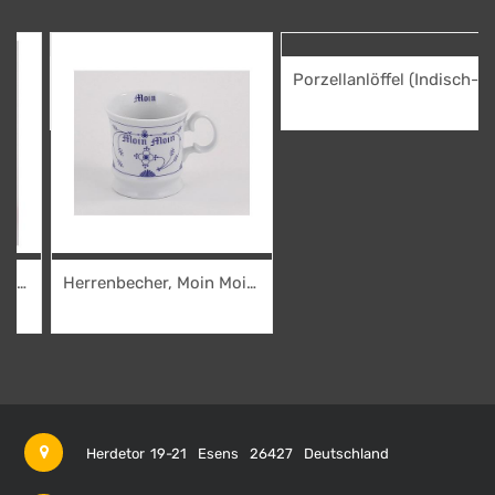
Zurück
Weit
Porzellanlöffel (Indisch-
Blau-OL)
2,50
€
Herrenbecher, Moin Moin
(Indisch-Blau-OL)
8,95
€
Herdetor 19-21
Esens
26427
Deutschland