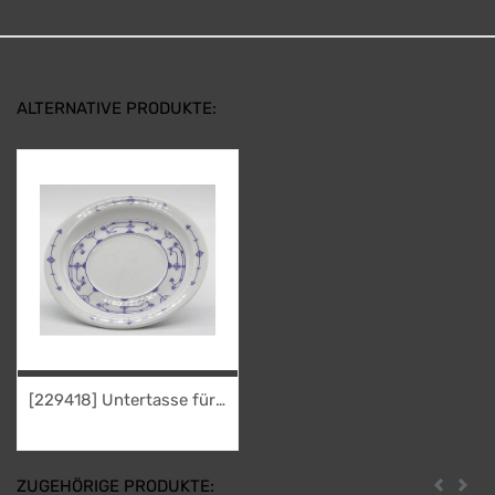
ALTERNATIVE PRODUKTE:
[229418] Untertasse für
Herrenbecher (Indisch-
4,95
€
Blau-OL)
ZUGEHÖRIGE PRODUKTE: