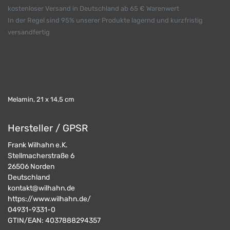
kostenloser Versand in Deutschland ab 65 € Warenwert
In der Regel sind 95% unserer Produkte lagernd und kurzfristig
versandfertig
Melamin, 21 x 14,5 cm
Hersteller / GPSR
Frank Wilhahn e.K.
Stellmacherstraße 6
26506
Norden
Deutschland
kontakt@wilhahn.de
https://www.wilhahn.de/
04931-9331-0
GTIN/EAN:
4037888294357