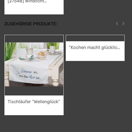
[27548] Windlicht
"Glücks Moment"
7,95
€
silberfarben/innen blau,
in Geschenkbox
ZUGEHÖRIGE PRODUKTE:
Zurück
Weit
"Kochen macht glücklich
- Essen auch" -
14,95
€
Rezeptbuch zum
Selberschreiben mit 80
vorgedruckten Seiten -
mit Inhaltsverzeichnis,
Mengen & Einheiten,
Tipps & Tricks -robustes
Filz, bei 30 Grad
Tischläufer "Wellenglück"
waschbar -
12,95
€
Buchenholzkochlöffel