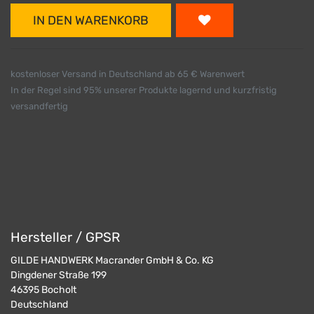
IN DEN WARENKORB
kostenloser Versand in Deutschland ab 65 € Warenwert
In der Regel sind 95% unserer Produkte lagernd und kurzfristig
versandfertig
Hersteller / GPSR
GILDE HANDWERK Macrander GmbH & Co. KG
Dingdener Straße 199
46395
Bocholt
Deutschland