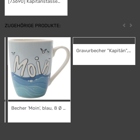
[73690] Kapitänstasse
bauchig Moin Moin /
4,95
€
Ebbe & Flut
ZUGEHÖRIGE PRODUKTE:
Zurück
Weit
Gravurbecher "Kapitän",
windbauchig "Moin Moin"
7,95
€
Becher 'Moin', blau, 8 Ø x
10,5 cmH
4,95
€