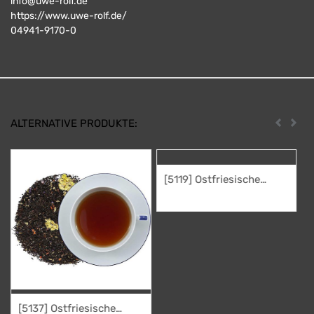
info@uwe-rolf.de
https://www.uwe-rolf.de/
04941-9170-0
ALTERNATIVE PRODUKTE:
Zurück
Weit
[5119] Ostfriesische
Klönstunde
45,50
€
[5137] Ostfriesische