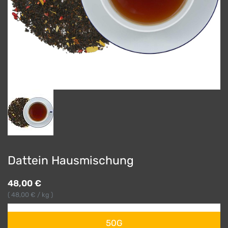
Dattein Hausmischung
48,00
€
(
48,00
€ / kg )
50G