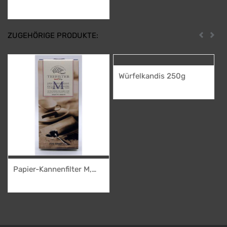
Erdbeerschnute
50,50
€
ZUGEHÖRIGE PRODUKTE:
Zurück
Weit
Würfelkandis 250g
1,95
€
Papier-Kannenfilter M,
extra lang
4,50
€