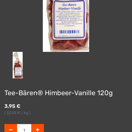
Tee-Bären® Himbeer-Vanille 120g
3,95
€
(
32,92
€ / kg )