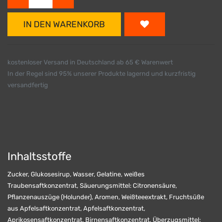
IN DEN WARENKORB
kostenloser Versand in Deutschland ab 65 € Warenwert
In der Regel sind 95% unserer Produkte lagernd und kurzfristig
versandfertig
Inhaltsstoffe
Zucker, Glukosesirup, Wasser, Gelatine, weißes
Traubensaftkonzentrat, Säuerungsmittel: Citronensäure,
Pflanzenauszüge (Holunder), Aromen, Weißteeextrakt, Fruchtsüße
aus Apfelsaftkonzentrat, Apfelsaftkonzentrat,
Aprikosensaftkonzentrat, Birnensaftkonzentrat, Überzugsmittel: