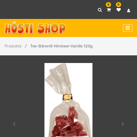
0
0
Produkte
Tee-Bären® Himbeer-Vanille 120g