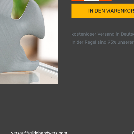
IN DEN WARENKO
kostenloser Versand in Deut
In der Regel sind 95% unserer
verkauf@gildehandwerk.com