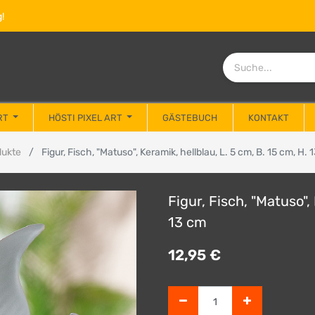
!
RT
HÖSTI PIXEL ART
GÄSTEBUCH
KONTAKT
dukte
Figur, Fisch, "Matuso", Keramik, hellblau, L. 5 cm, B. 15 cm, H. 
Figur, Fisch, "Matuso",
13 cm
12,95
€