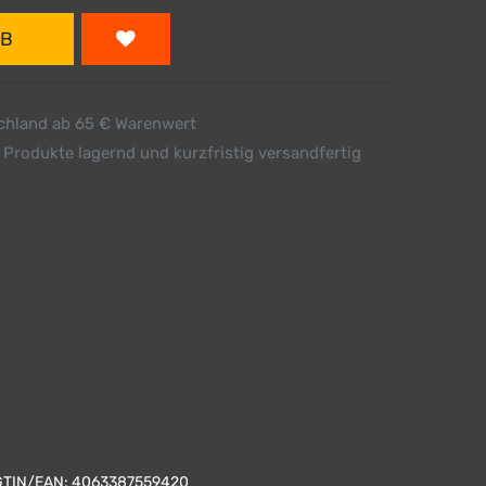
RB
schland ab 65 € Warenwert
 Produkte lagernd und kurzfristig versandfertig
GTIN/EAN:
4063387559420