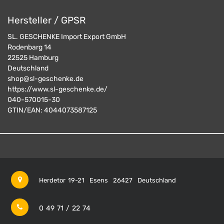
Hersteller / GPSR
SL. GESCHENKE Import Export GmbH
Rodenbarg 14
22525
Hamburg
Deutschland
shop@sl-geschenke.de
https://www.sl-geschenke.de/
040-570015-30
GTIN/EAN:
4044073587125
Herdetor 19-21
Esens
26427
Deutschland
0 49 71 / 22 74