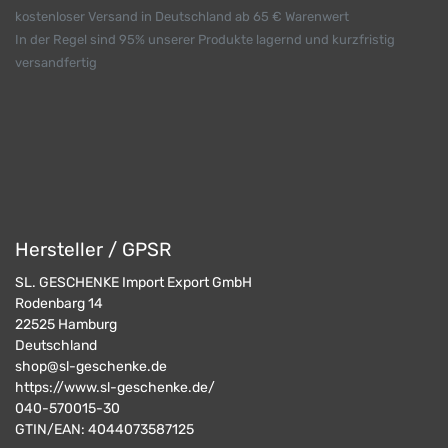
kostenloser Versand in Deutschland ab 65 € Warenwert
In der Regel sind 95% unserer Produkte lagernd und kurzfristig
versandfertig
Hersteller / GPSR
SL. GESCHENKE Import Export GmbH
Rodenbarg 14
22525
Hamburg
Deutschland
shop@sl-geschenke.de
https://www.sl-geschenke.de/
040-570015-30
GTIN/EAN:
4044073587125