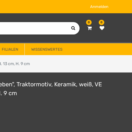
Anmelden
0
0
FILIALEN
WISSENSWERTES
B. 13 cm, H. 9 cm
eben", Traktormotiv, Keramik, weiß, VE
H. 9 cm