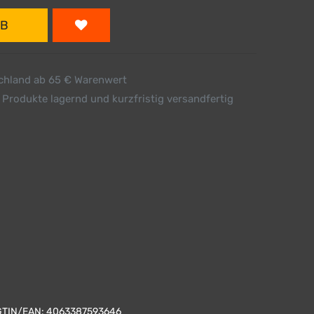
RB
schland ab 65 € Warenwert
 Produkte lagernd und kurzfristig versandfertig
GTIN/EAN:
4063387593646