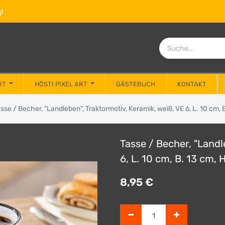
!
RT
HÖSTI PIXEL ART
GÄSTEBUCH
KONTAKT
sse / Becher, "Landleben", Traktormotiv, Keramik, weiß, VE 6, L. 10 cm, 
Tasse / Becher, "Landl
6, L. 10 cm, B. 13 cm, 
8,95
€