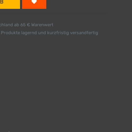
RB
schland ab 65 € Warenwert
 Produkte lagernd und kurzfristig versandfertig