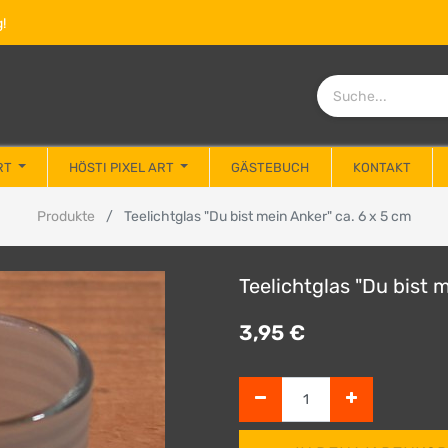
!
RT
HÖSTI PIXEL ART
GÄSTEBUCH
KONTAKT
Produkte
Teelichtglas "Du bist mein Anker" ca. 6 x 5 cm
Teelichtglas "Du bist 
3,95
€