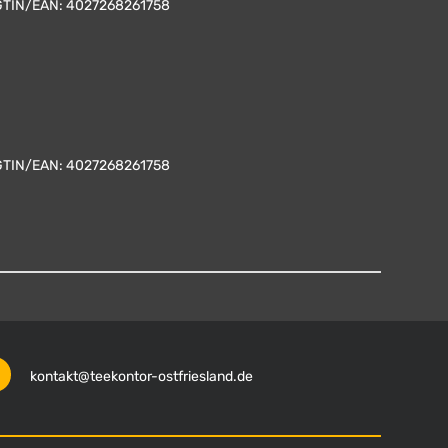
GTIN/EAN:
4027268261758
GTIN/EAN:
4027268261758
kontakt@teekontor-ostfriesland.de