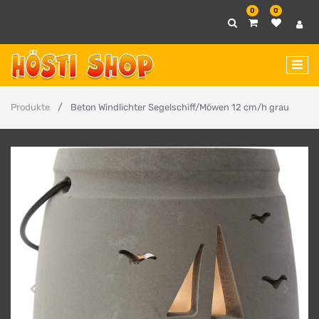
0
0
Produkte
Beton Windlichter Segelschiff/Möwen 12 cm/h grau