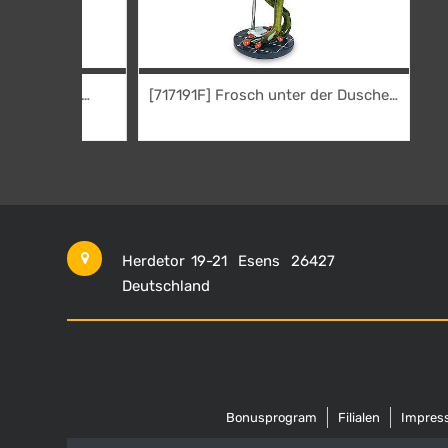
[717191F] Frosch unter der Dusche
Frau
16,95
€
Herdetor 19-21
Esens
26427
Deutschland
Bonusprogram
Filialen
Impres