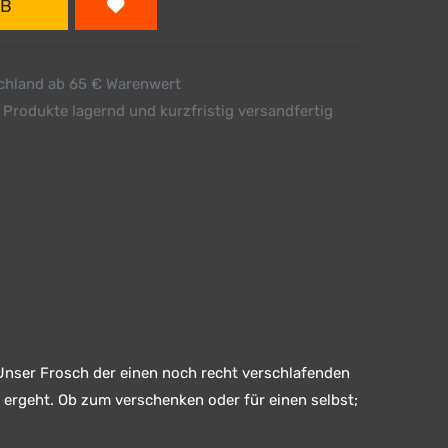
RB
schland ab 65 € Warenwert
 Produkte lagernd und kurzfristig versandfertig
. Unser Frosch der einen noch recht verschlafenden
o ergeht. Ob zum verschenken oder für einen selbst;