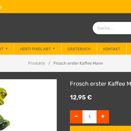
!
RT
HÖSTI PIXEL ART
GÄSTEBUCH
KONTAKT
Produkte
Frosch erster Kaffee Mann
Frosch erster Kaffee 
12,95
€