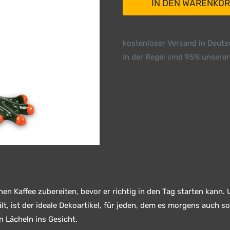
IN DEN WARENKO
kostenloser Versand in Deut
In der Regel sind 95% unserer
nen Kaffee zubereiten, bevor er richtig in den Tag starten kann
lt, ist der ideale Dekoartikel, für jeden, dem es morgens auch s
n Lächeln ins Gesicht.