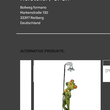
Bollweg formano
Markenstraße 130
33397
Rietberg
Deutschland
ALTERNATIVE PRODUKTE:
[717191M] 
Mann
16,95
€