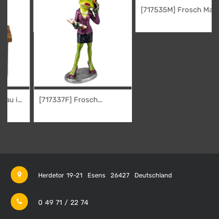
[717337F] Frosch
[717535M] Frosch Mann
Managerin
im Büro
16,95
€
24,95
€
[717337F] Frosch
Managerin
16,95
€
Herdetor 19-21
Esens
26427
Deutschland
0 49 71 / 22 74