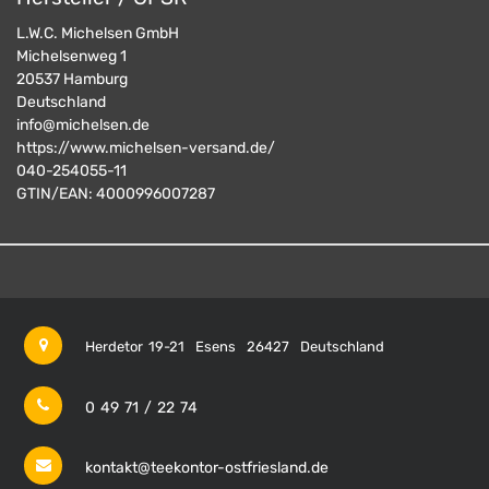
L.W.C. Michelsen GmbH
Michelsenweg 1
20537
Hamburg
Deutschland
info@michelsen.de
https://www.michelsen-versand.de/
040-254055-11
GTIN/EAN:
4000996007287
Herdetor 19-21
Esens
26427
Deutschland
0 49 71 / 22 74
kontakt@teekontor-ostfriesland.de