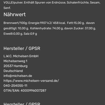
VOLLEIpulver. Enthält Spuren von Erdnüsse, Schalenfrüchte, Sesam,
Senf.
Nährwert
Brennwert/100g: Energie:1907 kJ/ 458 kcal, Fett:15,00 g, davon
gesättigt: 10,00 g, Kohlenhydrate: 74,00 g, davon Zucker: 37,00 g,
Eiweiß:0,00 g, Salz:0,9 g
Hersteller / GPSR
L.W.C. Michelsen GmbH
Michelsenweg 1
20537
Hamburg
Deutschland
info@michelsen.de
https://www.michelsen-versand.de/
040-254055-11
GTIN/EAN:
4000996007287
Hersteller / GPSR