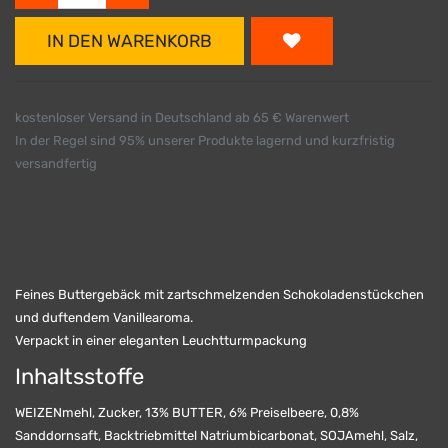
IN DEN WARENKORB
kostenloser Versand in Deutschland ab 65 € Warenwert
In der Regel sind 95% unserer Produkte lagernd und kurzfristig
versandfertig
Feines Buttergebäck mit zartschmelzenden Schokoladenstückchen
und duftendem Vanillearoma.
Verpackt in einer eleganten Leuchtturmpackung
Inhaltsstoffe
WEIZENmehl, Zucker, 13% BUTTER, 6% Preiselbeere, 0,8%
Sanddornsaft, Backtriebmittel Natriumbicarbonat, SOJAmehl, Salz,