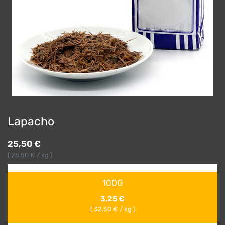
Lapacho
25,50
€
(
25,50
€ / kg )
100G
3,25
€
(
32,50
€ / kg )