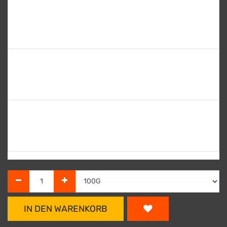
250G
7,45
€
(
29,80
€ / kg )
500G
13,70
€
(
27,40
€ / kg )
kg
25,50
€
(
25,50
€ / kg )
IN DEN WARENKORB