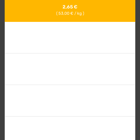
2,65
€
(
53,00
€ / kg )
100G
5,00
€
(
50,00
€ / kg )
250G
11,85
€
(
47,40
€ / kg )
500G
22,50
€
(
45,00
€ / kg )
kg
43,00
€
(
43,00
€ / kg )