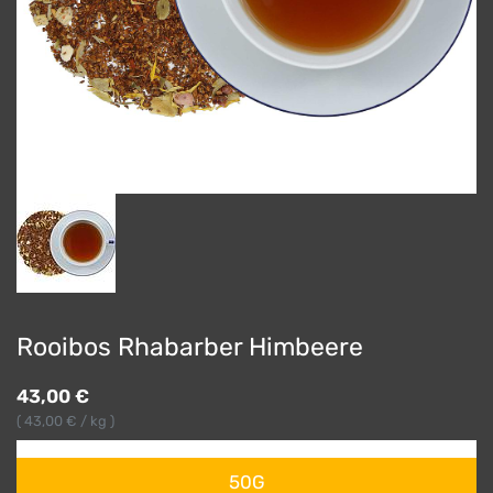
Rooibos Rhabarber Himbeere
43,00
€
(
43,00
€ / kg )
50G