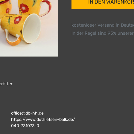
IN DEN WARENKO
kostenloser Versand in Deut
In der Regel sind 95% unserer
filter
office@db-hh.de
https://www.dethlefsen-balk.de/
040-731073-0