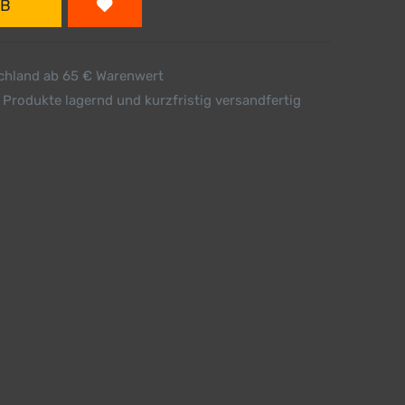
RB
schland ab 65 € Warenwert
 Produkte lagernd und kurzfristig versandfertig