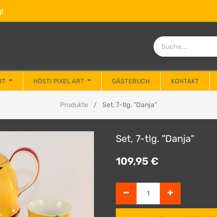
!
RT
HÖSTI PIXEL ART
GÄSTEBUCH
KONTAKT
Produkte
Set, 7-tlg. "Danja"
Set, 7-tlg. "Danja"
109,95
€