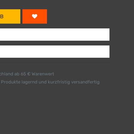
RB
schland ab 65 € Warenwert
 Produkte lagernd und kurzfristig versandfertig