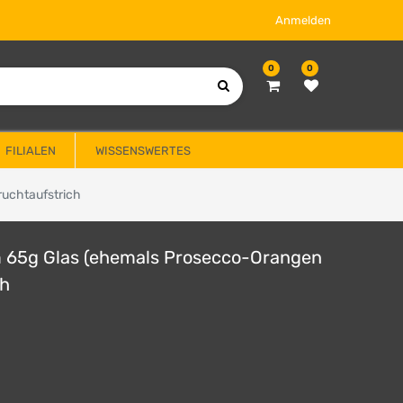
Anmelden
0
0
FILIALEN
WISSENSWERTES
ruchtaufstrich
im 65g Glas (ehemals Prosecco-Orangen
ch