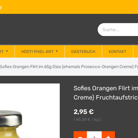
!
RT
HÖSTI PIXEL ART
GÄSTEBUCH
KONTAKT
Sofies Orangen Flirt im 65g Glas (ehemals Prosecco-Orangen Creme) F
Sofies Orangen Flirt 
Creme) Fruchtaufstri
2,95
€
(
45,38
€ / kg )