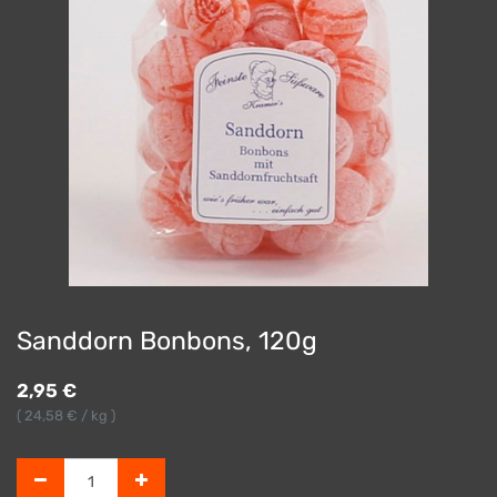
Sanddorn Bonbons, 120g
2,95
€
(
24,58
€ / kg )