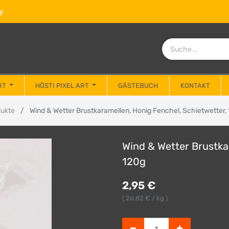
!
RT
HÖSTI PIXEL ART
GÄSTEBUCH
KONTAKT
ukte
Wind & Wetter Brustkaramellen, Honig Fenchel, Schietwetter,
Wind & Wetter Brustka
120g
2,95
€
(
26,82
€ / kg )