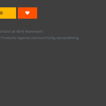
RB
schland ab 65 € Warenwert
 Produkte lagernd und kurzfristig versandfertig