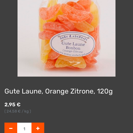
Gute Laune, Orange Zitrone, 120g
2,95
€
(
24,58
€ / kg )