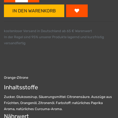
IN DEN WARENKORB
kostenloser Versand in Deutschland ab 65 € Warenwert
In der Regel sind 95% unserer Produkte lagernd und kurzfristig
versandfertig
Orange-Zitrone
Inhaltsstoffe
Zucker, Glukosesirup, Säuerungsmittel: Citronensäure. Auszüge aus
Früchten, Orangenöl, Zitronenöl. Farbstoff: natürliches Paprika
Aroma, natürliches Curcuma-Aroma.
Nährwert