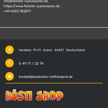
info@feinste-suesswaren.de
https://www.feinste-suesswaren.de
+49 4203 782877
Herdetor 19-21
Esens
26427
Deutschland
0 49 71 / 22 74
kontakt@teekontor-ostfriesland.de