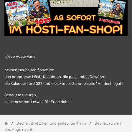
und
-
Löffel
Tabletts
aus
Melamin
Bücher
und
Spiele
Neuheiten
Liebe Hösti-Fans,
Höstis
Lecker
bei den Neuheiten findet Ihr
Schmecker
das brandneue Hösti-Kochbuch, die passenden Gewürze,
Schlüsselanhänger
und
die Kalender für 2027 und die aktuelle Sammelserie "Mir doch egal"!
Feuerzeuge
Schaut mal durch,
Taschen,
Flaggen
es ist bestimmt etwas für Euch dabei!
und
Fußmatten
Postkarten,
Magnete
Becher, Brettchen und gedeckter Tisch
Becher, so weit
und
das Auge reicht
Mousepads