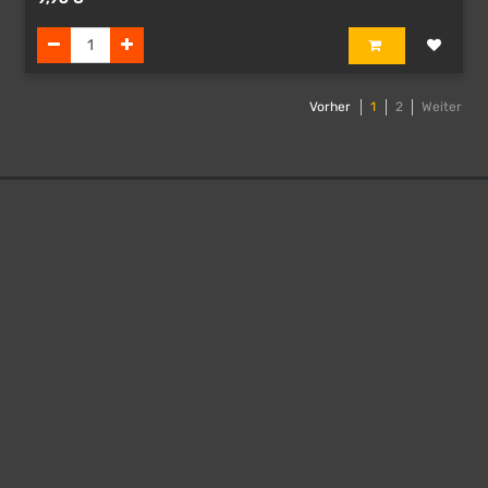
Vorher
1
2
Weiter
Herdetor 19-21
Esens
26427
Deutschland
0 49 71 / 22 74
kontakt@teekontor-ostfriesland.de