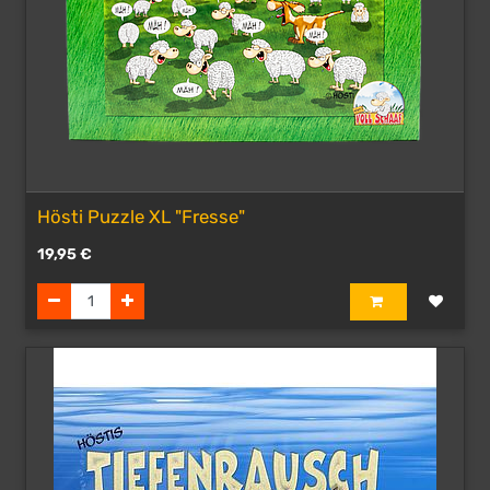
Hösti Puzzle XL "Fresse"
19,95
€