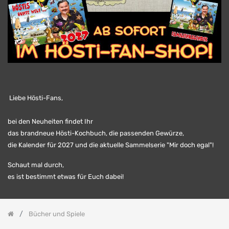
Schmecker
Schlüsselanhänger
und
Feuerzeuge
Taschen,
Flaggen
und
Fußmatten
Postkarten,
Magnete
Liebe Hösti-Fans,
und
Mousepads
bei den Neuheiten findet Ihr
das brandneue Hösti-Kochbuch, die passenden Gewürze,
die Kalender für 2027 und die aktuelle Sammelserie "Mir doch egal"!
Schaut mal durch,
es ist bestimmt etwas für Euch dabei!
Bücher und Spiele