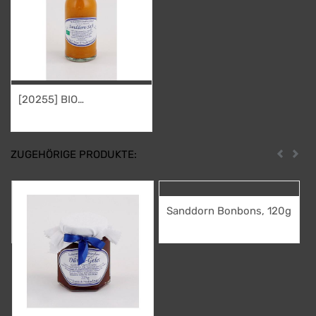
[20255] BIO
Sanddornsaft 0,33 l
6,95
€
ZUGEHÖRIGE PRODUKTE:
Zurück
Weit
Sanddorn Bonbons, 120g
2,95
€