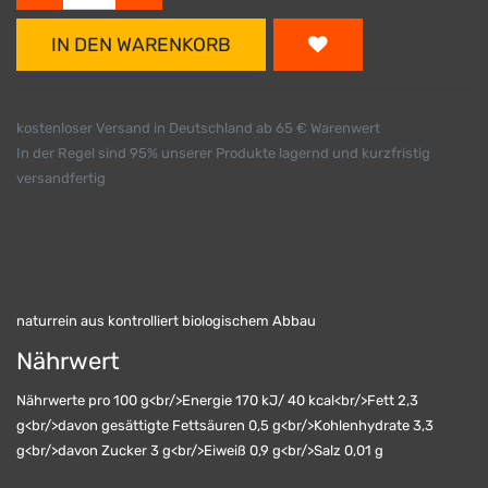
IN DEN WARENKORB
kostenloser Versand in Deutschland ab 65 € Warenwert
In der Regel sind 95% unserer Produkte lagernd und kurzfristig
versandfertig
naturrein aus kontrolliert biologischem Abbau
Nährwert
Nährwerte pro 100 g<br/>Energie 170 kJ/ 40 kcal<br/>Fett 2,3
g<br/>davon gesättigte Fettsäuren 0,5 g<br/>Kohlenhydrate 3,3
g<br/>davon Zucker 3 g<br/>Eiweiß 0,9 g<br/>Salz 0,01 g