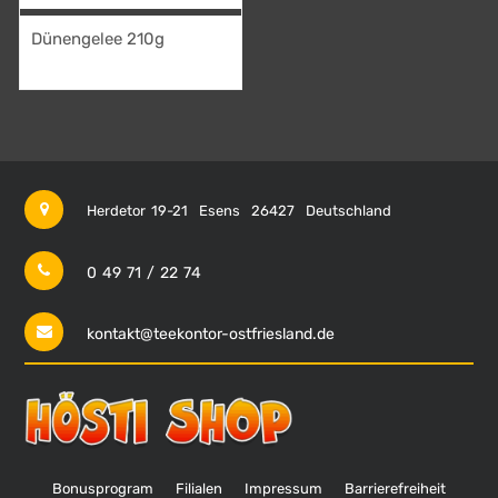
Dünengelee 210g
4,95
€
Herdetor 19-21
Esens
26427
Deutschland
0 49 71 / 22 74
kontakt@teekontor-ostfriesland.de
Bonusprogram
Filialen
Impressum
Barrierefreiheit