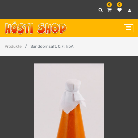
0
0
Produkte
Sanddornsaft, 0,7l, kbA