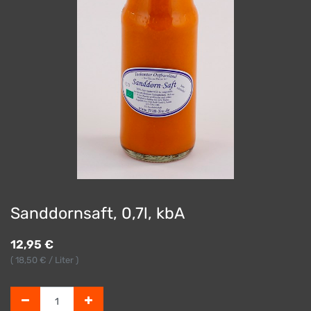
Sanddornsaft, 0,7l, kbA
12,95
€
(
18,50
€ / Liter )