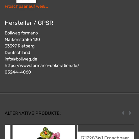
Froschpaar auf weißem Motorrad
Hersteller / GPSR
Bollweg formano
Markenstraße 130
33397
Rietberg
Deutschland
info@bollweg.de
https://www.formano-dekoration.de/
05244-4060
ALTERNATIVE PRODUKTE:
Zurück
Weit
[717283W] Froschpaar