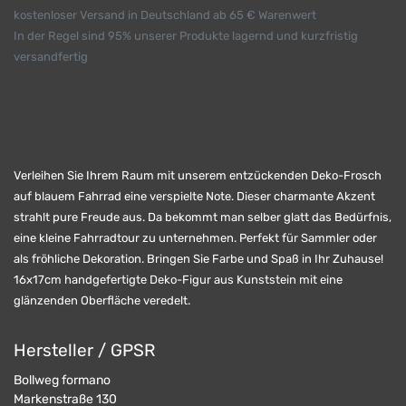
kostenloser Versand in Deutschland ab 65 € Warenwert
In der Regel sind 95% unserer Produkte lagernd und kurzfristig
versandfertig
Verleihen Sie Ihrem Raum mit unserem entzückenden Deko-Frosch
auf blauem Fahrrad eine verspielte Note. Dieser charmante Akzent
strahlt pure Freude aus. Da bekommt man selber glatt das Bedürfnis,
eine kleine Fahrradtour zu unternehmen. Perfekt für Sammler oder
als fröhliche Dekoration. Bringen Sie Farbe und Spaß in Ihr Zuhause!
16x17cm handgefertigte Deko-Figur aus Kunststein mit eine
glänzenden Oberfläche veredelt.
Hersteller / GPSR
Bollweg formano
Markenstraße 130