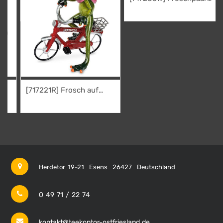
auf weißem Motorrad
32,95
€
[717221R] Frosch auf
rotem Fahrrad
22,95
€
Herdetor 19-21
Esens
26427
Deutschland
0 49 71 / 22 74
kontakt@teekontor-ostfriesland.de