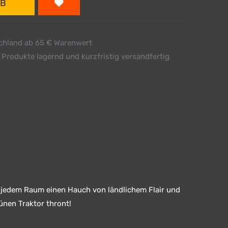
RB
schland ab 65 € Warenwert
 Produkte lagernd und kurzfristig versandfertig
 jedem Raum einen Hauch von ländlichem Flair und
rünen Traktor thront!