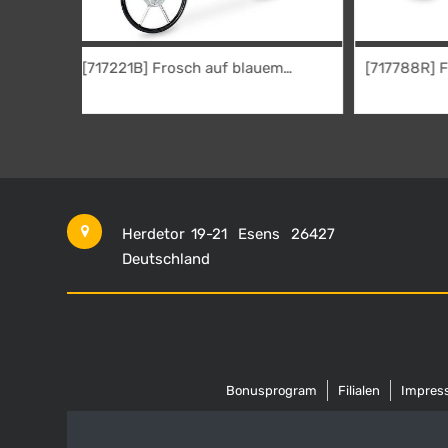
[717788R] Frosch auf rotem
Traktor
24,95
€
Herdetor 19-21
Esens
26427
Deutschland
Bonusprogram
Filialen
Impres