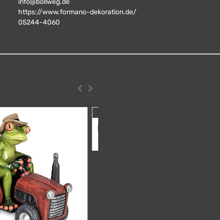
info@bollweg.de
https://www.formano-dekoration.de/
05244-4060
Zurück
Weiter
 Froschpaar auf weißem