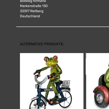
Bollweg formano
Markenstraße 130
33397
Rietberg
Deutschland
ALTERNATIVE PRODUKTE:
[717283W]
Motorrad
32,95
€