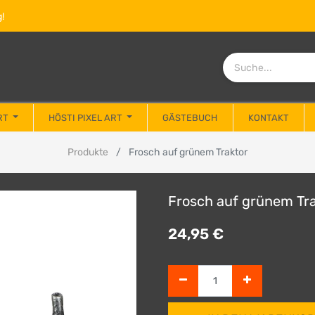
!
RT
HÖSTI PIXEL ART
GÄSTEBUCH
KONTAKT
Produkte
Frosch auf grünem Traktor
Frosch auf grünem Tr
24,95
€